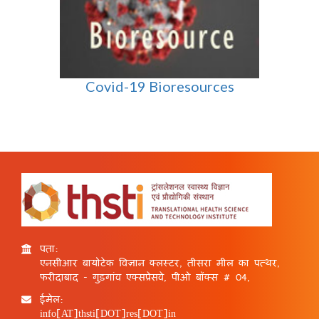
Covid-19 Bioresources
पता:
एनसीआर बायोटेक विज्ञान क्लस्टर, तीसरा मील का पत्थर,
फरीदाबाद - गुड़गांव एक्सप्रेसवे, पीओ बॉक्स # 04,
ईमेल:
info[AT]thsti[DOT]res[DOT]in