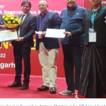
th
30