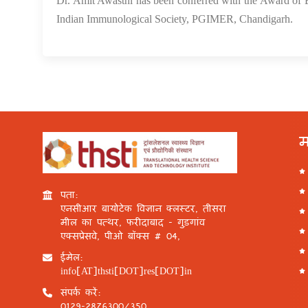
Dr. Amit Awasthi has been conferred with the Award of 
Indian Immunological Society, PGIMER, Chandigarh.
म
पता:
एनसीआर बायोटेक विज्ञान क्लस्टर, तीसरा
मील का पत्थर, फरीदाबाद - गुड़गांव
एक्सप्रेसवे, पीओ बॉक्स # 04,
ईमेल:
info[AT]thsti[DOT]res[DOT]in
संपर्क करें:
0129-2876300/350