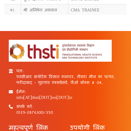
41.
श्री अनिकेत अग्रवाल
CMA TRAINEE
पता:
एनसीआर बायोटेक विज्ञान क्लस्टर, तीसरा मील का पत्थर,
फरीदाबाद - गुड़गांव एक्सप्रेसवे, पीओ बॉक्स # 04,
ईमेल:
info[AT]thsti[DOT]res[DOT]in
संपर्क करें:
0129-2876300/350
महत्वपूर्ण लिंक
उपयोगी लिंक