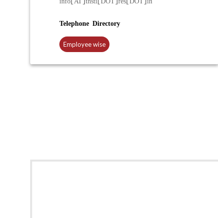
info[AT]thsti[DOT]res[DOT]in
Telephone Directory
Employee wise