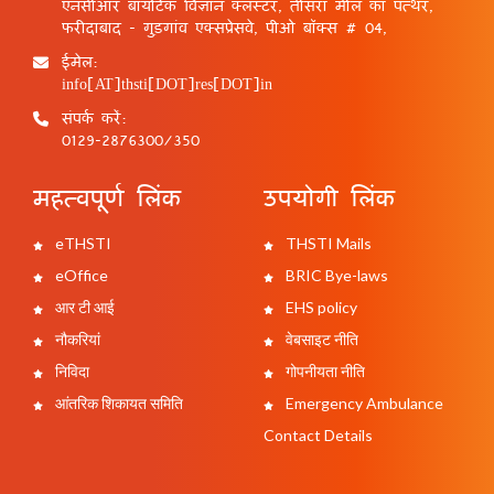
एनसीआर बायोटेक विज्ञान क्लस्टर, तीसरा मील का पत्थर,
फरीदाबाद - गुड़गांव एक्सप्रेसवे, पीओ बॉक्स # 04,
ईमेल:
info[AT]thsti[DOT]res[DOT]in
संपर्क करें:
0129-2876300/350
महत्वपूर्ण लिंक
उपयोगी लिंक
eTHSTI
THSTI Mails
eOffice
BRIC Bye-laws
आर टी आई
EHS policy
नौकरियां
वेबसाइट नीति
निविदा
गोपनीयता नीति
आंतरिक शिकायत समिति
Emergency Ambulance
Contact Details