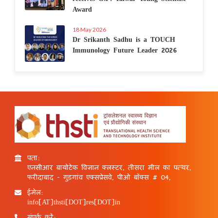
Award
18 May 2026
Dr Srikanth Sadhu is a TOUCH
Immunology Future Leader 2026
पता:
एनसीआर बायोटेक विज्ञान क्लस्टर, तीसरा मील का पत्थर,
फरीदाबाद - गुड़गांव एक्सप्रेसवे, पीओ बॉक्स # 04,
ईमेल:
info[AT]thsti[DOT]res[DOT]in
संपर्क करें: