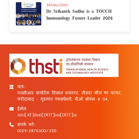
18 May 2026
Dr Srikanth Sadhu is a TOUCH
Immunology Future Leader 2026
पता:
एनसीआर बायोटेक विज्ञान क्लस्टर, तीसरा मील का पत्थर,
फरीदाबाद - गुड़गांव एक्सप्रेसवे, पीओ बॉक्स # 04,
ईमेल:
info[AT]thsti[DOT]res[DOT]in
संपर्क करें:
0129-2876300/350