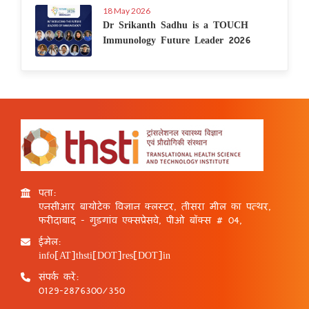
18 May 2026
Dr Srikanth Sadhu is a TOUCH
Immunology Future Leader 2026
पता:
एनसीआर बायोटेक विज्ञान क्लस्टर, तीसरा मील का पत्थर,
फरीदाबाद - गुड़गांव एक्सप्रेसवे, पीओ बॉक्स # 04,
ईमेल:
info[AT]thsti[DOT]res[DOT]in
संपर्क करें:
0129-2876300/350