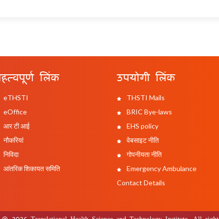
हत्वपूर्ण लिंक
उपयोगी लिंक
eTHSTI
THSTI Mails
eOffice
BRIC Bye-laws
आर टी आई
EHS policy
नौकरियां
वेबसाइट नीति
निविदा
गोपनीयता नीति
आंतरिक शिकायत समिति
Emergency Ambulance
Contact Details
 @ 2026 Translational Health Science and Technology Institute. All rights