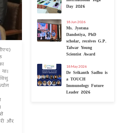
Day 2026
18 Jun 2026
Ms. Jyotsna
Dandotiya, PhD
scholar, receives G.P.
Talwar Young
ीसीएच)
7 Jul 2020
Scientist Award
े
का
18 May 2026
 था।
Dr Srikanth Sadhu is
शिशु
a TOUCH
द्योग
Immunology Future
Leader 2026
ी
।
से
पोरी और