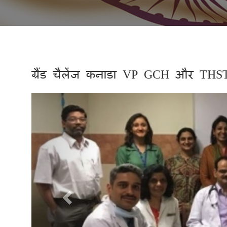
ग्रैंड चैलेंज कनाडा VP GCH और THST
Previous