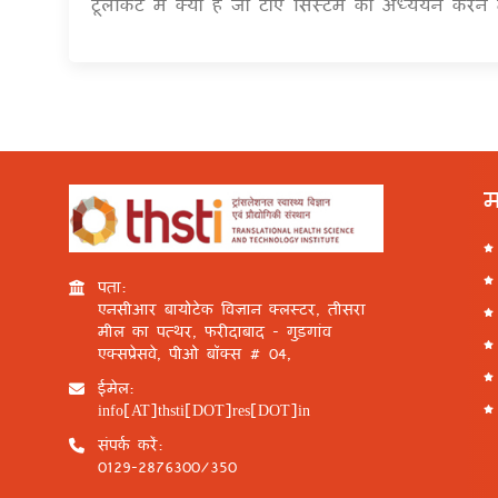
टूलकिट में क्या है जो टीए सिस्टम का अध्ययन करने 
म
पता:
एनसीआर बायोटेक विज्ञान क्लस्टर, तीसरा
मील का पत्थर, फरीदाबाद - गुड़गांव
एक्सप्रेसवे, पीओ बॉक्स # 04,
ईमेल:
info[AT]thsti[DOT]res[DOT]in
संपर्क करें:
0129-2876300/350