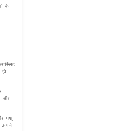
ों के
्लास्मिड
न हो
A
मन और
 और पशु
ह अपने