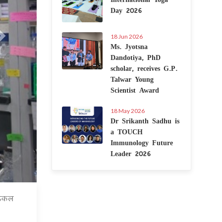
Day 2026
18 Jun 2026
Ms. Jyotsna
Dandotiya, PhD
scholar, receives G.P.
Talwar Young
Scientist Award
18 May 2026
Dr Srikanth Sadhu is
a TOUCH
Immunology Future
Leader 2026
डिकल
3 Jul 2020