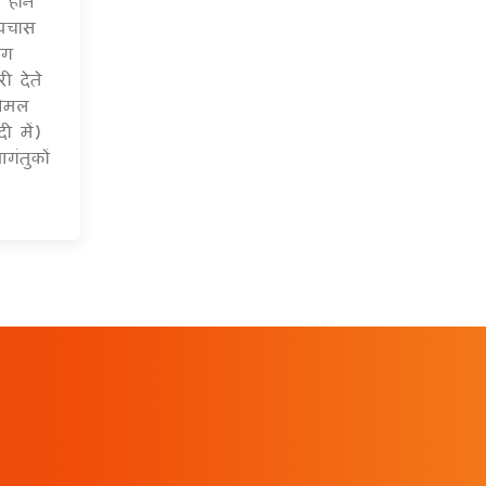
होने
 पचास
ाग
ी देते
निमल
ी में)
गंतुकों