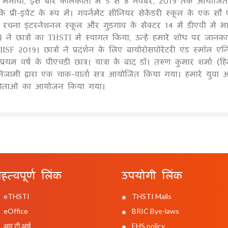
मनाया, इस बार कोलकाता में 5 से 8 नवंबर, 2019 तक आयोजित 
 प्री-इवेंट के रूप में। गवर्नमेंट सीनियर सेकेंडरी स्कूल के एक सौ
रचना इंटरनेशनल स्कूल और गुड़गांव के सेक्टर 14 में डीएवी में भ
े छात्रों का THSTI में स्वागत किया, उन्हें हमारे शोध पर जानकार
ISF 2019। छात्रों ने प्रदर्शन के लिए बायोरोसपोरेटरी एंड स्मॉल ए
 प्रथम वर्ष के पीएचडी छात्र। यात्रा के बाद डॉ। तरुण कुमार शर्मा (हिंद
निजामी द्वारा एक चाक-वार्ता सत्र आयोजित किया गया। हमारे युवा आ
योगिताओं का आयोजन किया गया।
हत्वपूर्ण लिंक
उपयोगी लिंक
eTHSTI
THSTI Mails
eOffice
BRIC Bye-laws
आर टी आई
EHS policy