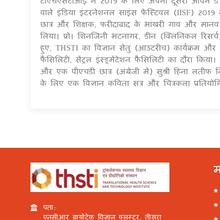
टीएचएसटीआई ने 2019 के लिए अपना दूसरा ओपन डे 
वाले इंडिया इंटरनेशनल साइंस फेस्टिवल (IISF) 2019 के
छात्र और शिक्षक, फरीदाबाद के भांखरी गांव और मानव 
लिया। प्रो। शिनजिनी भटनागर, डीन (क्लिनिकल रिसर्च) न
हुए, THSTI का विज्ञान सेतु (आउटरीच) कार्यक्रम और I
फैसिलिटी, सेंट्रल इंस्ट्रूमेंटेशन फैसिलिटी का दौरा किया।
और एक पीएचडी छात्र (अंग्रेजी में) सुश्री हिना लतीफ 
के लिए एक विज्ञान कविता सत्र और चित्रकला प्रति
म
पता:
एनसीआर बायोटेक विज्ञान क्लस्टर, तीसरा