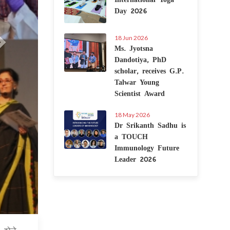
Day 2026
18 Jun 2026
Ms. Jyotsna
Dandotiya, PhD
scholar, receives G.P.
Talwar Young
Scientist Award
18 May 2026
Dr Srikanth Sadhu is
a TOUCH
Immunology Future
Leader 2026
6 Jul 2020