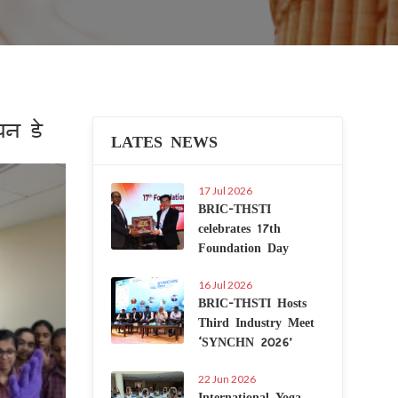
पन डे
LATES NEWS
Next
17 Jul 2026
BRIC-THSTI
celebrates 17th
Foundation Day
16 Jul 2026
BRIC-THSTI Hosts
Third Industry Meet
‘SYNCHN 2026’
22 Jun 2026
International Yoga