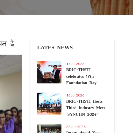
पन डे
LATES NEWS
Next
17 Jul 2026
BRIC-THSTI
celebrates 17th
Foundation Day
16 Jul 2026
BRIC-THSTI Hosts
Third Industry Meet
‘SYNCHN 2026’
22 Jun 2026
International Yoga