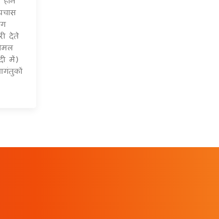
होने
 पचास
ाग
ी देते
निमल
ी में)
गंतुकों