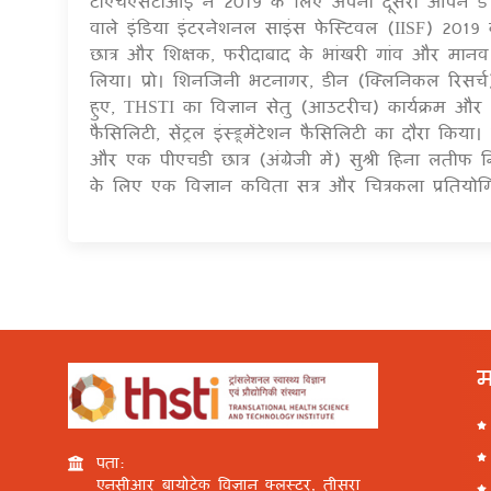
टीएचएसटीआई ने 2019 के लिए अपना दूसरा ओपन डे 
वाले इंडिया इंटरनेशनल साइंस फेस्टिवल (IISF) 2019 के
छात्र और शिक्षक, फरीदाबाद के भांखरी गांव और मानव 
लिया। प्रो। शिनजिनी भटनागर, डीन (क्लिनिकल रिसर्च) न
हुए, THSTI का विज्ञान सेतु (आउटरीच) कार्यक्रम और I
फैसिलिटी, सेंट्रल इंस्ट्रूमेंटेशन फैसिलिटी का दौरा किया।
और एक पीएचडी छात्र (अंग्रेजी में) सुश्री हिना लतीफ 
के लिए एक विज्ञान कविता सत्र और चित्रकला प्रति
म
पता:
एनसीआर बायोटेक विज्ञान क्लस्टर, तीसरा