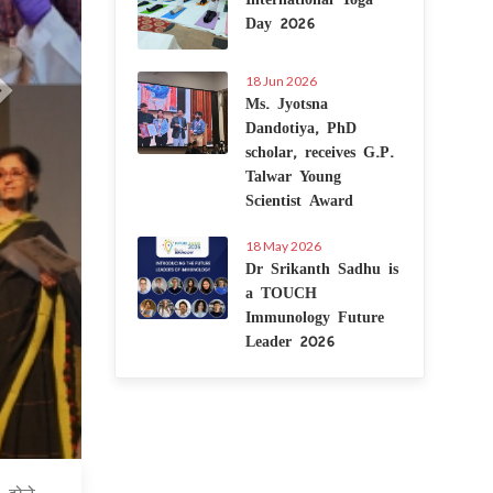
Day 2026
18 Jun 2026
Ms. Jyotsna
Dandotiya, PhD
scholar, receives G.P.
Talwar Young
Scientist Award
18 May 2026
Dr Srikanth Sadhu is
a TOUCH
Immunology Future
Leader 2026
6 Jul 2020