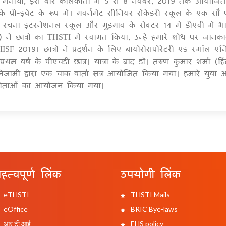
मनाया, इस बार कोलकाता में 5 से 8 नवंबर, 2019 तक आयोजित 
 प्री-इवेंट के रूप में। गवर्नमेंट सीनियर सेकेंडरी स्कूल के एक सौ
रचना इंटरनेशनल स्कूल और गुड़गांव के सेक्टर 14 में डीएवी में भ
े छात्रों का THSTI में स्वागत किया, उन्हें हमारे शोध पर जानकार
ISF 2019। छात्रों ने प्रदर्शन के लिए बायोरोसपोरेटरी एंड स्मॉल ए
 प्रथम वर्ष के पीएचडी छात्र। यात्रा के बाद डॉ। तरुण कुमार शर्मा (हिंद
निजामी द्वारा एक चाक-वार्ता सत्र आयोजित किया गया। हमारे युवा आ
योगिताओं का आयोजन किया गया।
हत्वपूर्ण लिंक
उपयोगी लिंक
eTHSTI
THSTI Mails
eOffice
BRIC Bye-laws
आर टी आई
EHS policy