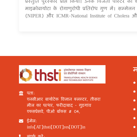
प्रस्तुति पुरस्कार प्राप्त किया। उनके विजेता पोस्टर क
माइक्रोबायोटा के रोगाणुरोधी प्रतिरोध गुण में। सम्म
(NIPER) और ICMR-National Institute of Cholera और E
म
पता:
एनसीआर बायोटेक विज्ञान क्लस्टर, तीसरा
मील का पत्थर, फरीदाबाद - गुड़गांव
एक्सप्रेसवे, पीओ बॉक्स # 04,
ईमेल:
info[AT]thsti[DOT]res[DOT]in
संपर्क करें: