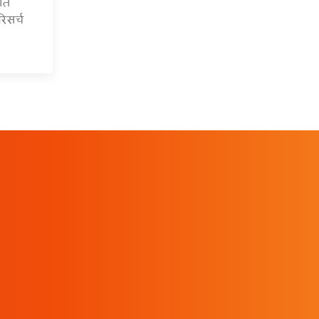
आंत
िसर्च