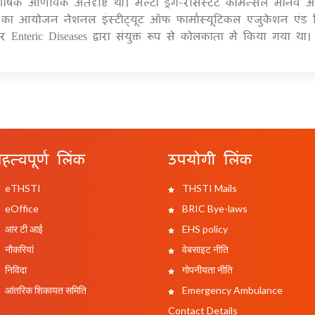
ा शीर्षक आणविक अंतर्दृष्टि था। मल्टी ड्रग-रेसिस्टेंट कॉमन्सल मानव 
ेलन का आयोजन नेशनल इंस्टीट्यूट ऑफ फार्मास्यूटिकल एजुकेशन एंड र
nteric Diseases द्वारा संयुक्त रूप से कोलकाता में किया गया था।
हत्वपूर्ण लिंक
उपयोगी लिंक
eTHSTI
THSTI Mails
eOffice
BRIC Bye-laws
आर टी आई
EHS policy
नौकरियां
वेबसाइट नीति
निविदा
गोपनीयता नीति
आंतरिक शिकायत समिति
Emergency Ambulance
Contact Details