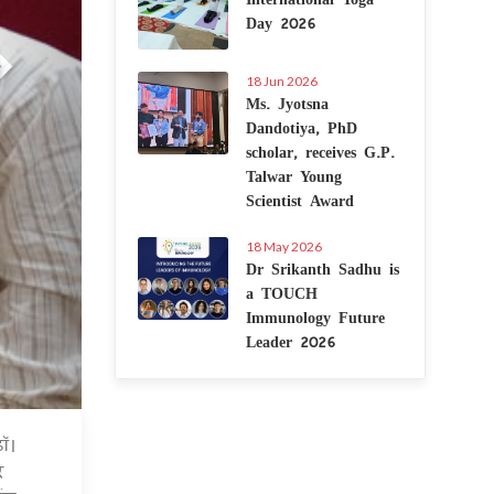
Day 2026
18 Jun 2026
Ms. Jyotsna
Dandotiya, PhD
scholar, receives G.P.
Talwar Young
Scientist Award
18 May 2026
Dr Srikanth Sadhu is
a TOUCH
Immunology Future
Leader 2026
डॉ।
7 Jul 2020
र