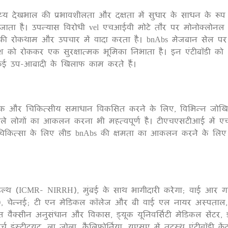
थ्य देखभाल की प्रभावशीलता और दक्षता में सुधार के साधन के रूप 
1
या जाता है। उपन्यास विरोधी vel एचआईवी मोटे तौर पर मोनोक्लोनल ए
की रोकथाम और उपचार में वादा करता है। bnAbs मेजबान सेल पर
वेश को रोककर एक सुरक्षात्मक भूमिका निभाता है। इन एंटीबॉडी को
 कई उप-आबादी के खिलाफ काम करते हैं।
रक और चिकित्सीय समाधान विकसित करने के लिए, विभिन्न जोख
 वाले लोगों का आकलन करना भी महत्वपूर्ण है। टीएचएसटीआई में 
 चिकित्सा के लिए लीड bnAbs की क्षमता का आकलन करने के लि
व हेल्थ (ICMR- NIRRH), मुंबई के साथ भागीदारी करेगा; वाई आर गा
र), चेन्नई; टी एन मेडिकल कॉलेज और बी वाई एल नायर अस्पताल, 
 वैक्सीन अनुसंधान और विकास, ड्यूक यूनिवर्सिटी मेडिकल सेंटर,
्च इंस्टीट्यूट, ला जोला, कैलिफोर्निया, यूएसए में तटस्थ एंटीबॉडी केंद्