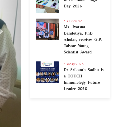
Day 2026
18 Jun 2026
Ms. Jyotsna
Dandotiya, PhD
scholar, receives G.P.
Talwar Young
Scientist Award
18 May 2026
Dr Srikanth Sadhu is
a TOUCH
Immunology Future
Leader 2026