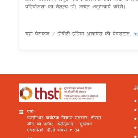
परियोजना का नेतृत्व डॉ। जयंत भट्टाचार्य करेंगे।
यहां वेलकम / डीबीटी इंडिया अलायंस की वेबसाइट:
h
म
पता:
एनसीआर बायोटेक विज्ञान क्लस्टर, तीसरा
मील का पत्थर, फरीदाबाद - गुड़गांव
एक्सप्रेसवे, पीओ बॉक्स # 04,