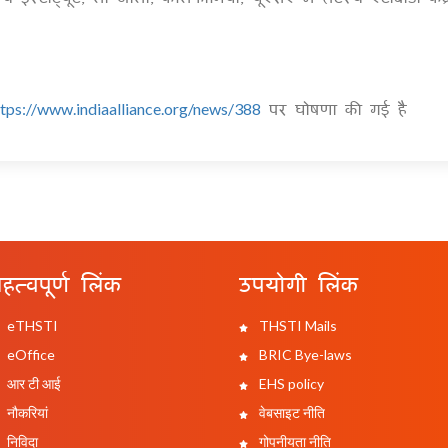
पर घोषणा की गई है
ttps://www.indiaalliance.org/news/388
हत्वपूर्ण लिंक
उपयोगी लिंक
eTHSTI
THSTI Mails
eOffice
BRIC Bye-laws
आर टी आई
EHS policy
नौकरियां
वेबसाइट नीति
निविदा
गोपनीयता नीति