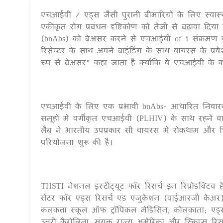
एचआईवी / एड्स जैसी पुरानी बीमारियों के लिए स्वास्
एकीकृत रोग प्रबंधन दृष्टिकोण को तेजी से बढ़ावा दि
(bnAbs) को बेअसर करने से एचआईवी of 1 संक्रमण 
रिसेप्टर के साथ अपने बाइंडिंग के साथ वायरस के प्र
रूप से बेअसर" कहा जाता है क्योंकि वे एचआईवी के
एचआईवी के लिए एक प्रभावी bnAbs- आधारित निवा
समूहों में वर्गीकृत एचआईवी (PLHIV) के साथ रहने
लैब ने भारतीय उपप्रकार सी वायरस में रोकथाम और
परियोजना शुरू की है।
THSTI नेशनल इंस्टीट्यूट फॉर रिसर्च इन रिप्रोडक्टि
सेंटर फॉर एड्स रिसर्च एंड एजुकेशन (वाईआरजी केअ
कलकत्ता स्कूल ऑफ ट्रॉपिकल मेडिसिन, कोलकाता; एड्स
उत्तरी कैरोलिना, संयुक्त राज्य अमेरिका और स्क्रिप्स रिसर