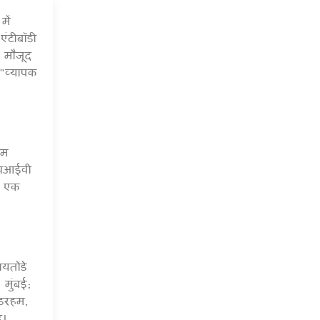
में
6 Jul 2020
ंटीबॉडी
 मौजूद
 "व्यापक
िम
एचआईवी
ए एक
यतोंडे
मुंबई;
 डरहम,
र।