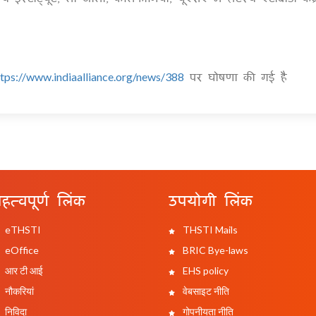
पर घोषणा की गई है
ttps://www.indiaalliance.org/news/388
हत्वपूर्ण लिंक
उपयोगी लिंक
eTHSTI
THSTI Mails
eOffice
BRIC Bye-laws
आर टी आई
EHS policy
नौकरियां
वेबसाइट नीति
निविदा
गोपनीयता नीति