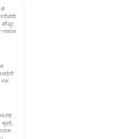
में
6 Jul 2020
ंटीबॉडी
 मौजूद
 "व्यापक
िम
एचआईवी
ए एक
यतोंडे
मुंबई;
 डरहम,
र।