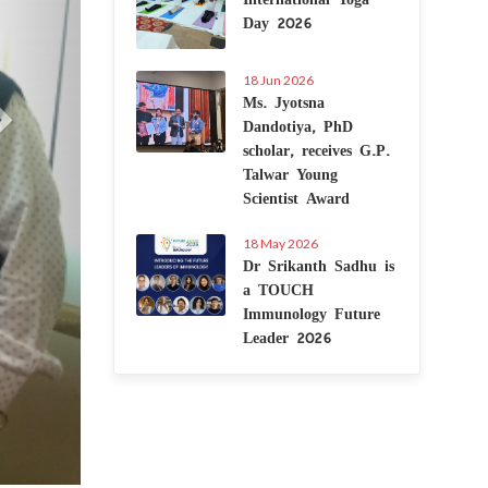
Day 2026
18 Jun 2026
Ms. Jyotsna
Dandotiya, PhD
scholar, receives G.P.
Talwar Young
Scientist Award
18 May 2026
Dr Srikanth Sadhu is
a TOUCH
Immunology Future
Leader 2026