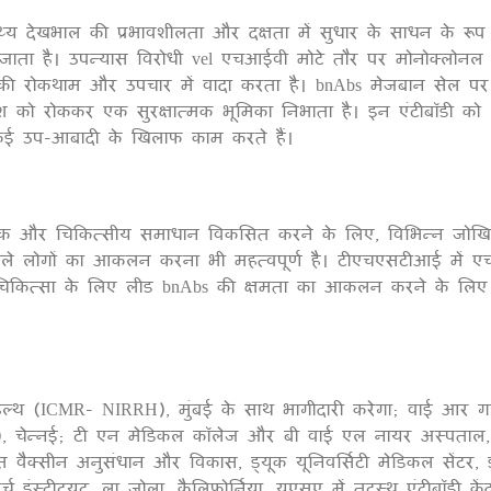
थ्य देखभाल की प्रभावशीलता और दक्षता में सुधार के साधन के रूप 
1
या जाता है। उपन्यास विरोधी vel एचआईवी मोटे तौर पर मोनोक्लोनल ए
की रोकथाम और उपचार में वादा करता है। bnAbs मेजबान सेल पर
वेश को रोककर एक सुरक्षात्मक भूमिका निभाता है। इन एंटीबॉडी को
 कई उप-आबादी के खिलाफ काम करते हैं।
रक और चिकित्सीय समाधान विकसित करने के लिए, विभिन्न जोख
 वाले लोगों का आकलन करना भी महत्वपूर्ण है। टीएचएसटीआई में 
 चिकित्सा के लिए लीड bnAbs की क्षमता का आकलन करने के लि
व हेल्थ (ICMR- NIRRH), मुंबई के साथ भागीदारी करेगा; वाई आर गा
र), चेन्नई; टी एन मेडिकल कॉलेज और बी वाई एल नायर अस्पताल, 
 वैक्सीन अनुसंधान और विकास, ड्यूक यूनिवर्सिटी मेडिकल सेंटर,
्च इंस्टीट्यूट, ला जोला, कैलिफोर्निया, यूएसए में तटस्थ एंटीबॉडी केंद्