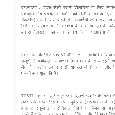
एचआईवी / एड्स जैसी पुरानी बीमारियों के लिए स्वास्
एकीकृत रोग प्रबंधन दृष्टिकोण को तेजी से बढ़ावा दि
(bnAbs) को बेअसर करने से एचआईवी of 1 संक्रमण 
रिसेप्टर के साथ अपने बाइंडिंग के साथ वायरस के प्र
रूप से बेअसर" कहा जाता है क्योंकि वे एचआईवी के
एचआईवी के लिए एक प्रभावी bnAbs- आधारित निवा
समूहों में वर्गीकृत एचआईवी (PLHIV) के साथ रहने
लैब ने भारतीय उपप्रकार सी वायरस में रोकथाम और
परियोजना शुरू की है।
THSTI नेशनल इंस्टीट्यूट फॉर रिसर्च इन रिप्रोडक्टि
सेंटर फॉर एड्स रिसर्च एंड एजुकेशन (वाईआरजी केअ
कलकत्ता स्कूल ऑफ ट्रॉपिकल मेडिसिन, कोलकाता; एड्स
उत्तरी कैरोलिना, संयुक्त राज्य अमेरिका और स्क्रिप्स रिसर