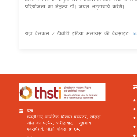
परियोजना का नेतृत्व डॉ। जयंत भट्टाचार्य करेंगे।
यहां वेलकम / डीबीटी इंडिया अलायंस की वेबसाइट:
h
म
पता:
एनसीआर बायोटेक विज्ञान क्लस्टर, तीसरा
मील का पत्थर, फरीदाबाद - गुड़गांव
एक्सप्रेसवे, पीओ बॉक्स # 04,