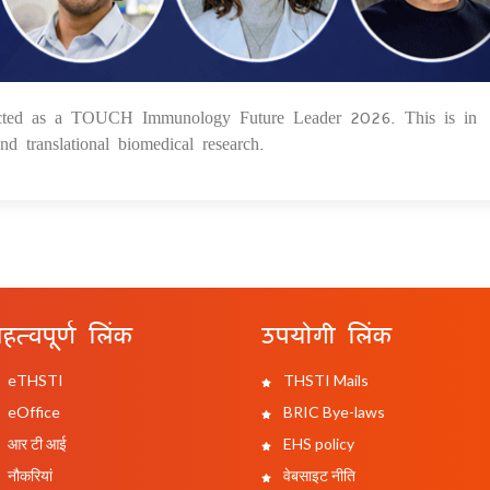
elected as a TOUCH Immunology Future Leader 2026. This is in
25
d translational biomedical research.
हत्वपूर्ण लिंक
उपयोगी लिंक
eTHSTI
THSTI Mails
eOffice
BRIC Bye-laws
आर टी आई
EHS policy
नौकरियां
वेबसाइट नीति