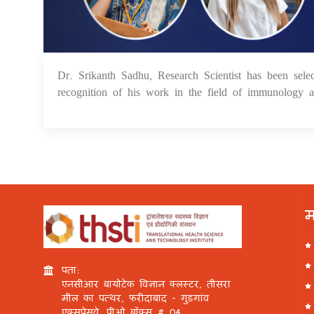
Dr. Srikanth Sadhu, Research Scientist has been s
recognition of his work in the field of immunology an
म
पता:
एनसीआर बायोटेक विज्ञान क्लस्टर, तीसरा
मील का पत्थर, फरीदाबाद - गुड़गांव
एक्सप्रेसवे, पीओ बॉक्स # 04,