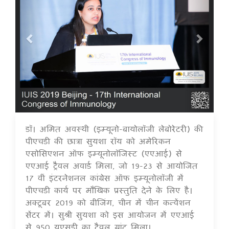
डॉ। अमित अवस्थी (इम्यूनो-बायोलॉजी लेबोरेटरी) की
16 Jul 2020
पीएचडी की छात्रा सुयशा रॉय को अमेरिकन
एसोसिएशन ऑफ इम्यूनोलॉजिस्ट (एएआई) से
एएआई ट्रैवल अवार्ड मिला, जो 19-23 से आयोजित
17 वीं इंटरनेशनल कांग्रेस ऑफ इम्यूनोलॉजी में
पीएचडी कार्य पर मौखिक प्रस्तुति देने के लिए है।
अक्टूबर 2019 को बीजिंग, चीन में चीन कन्वेंशन
सेंटर में। सुश्री सुयशा को इस आयोजन में एएआई
से 950 यूएसडी का ट्रैवल ग्रांट मिला।