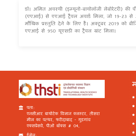
डॉ। अमित अवस्थी (इम्यूनो-बायोलॉजी लेबोरेटरी) की
(एएआई) से एएआई ट्रैवल अवार्ड मिला, जो 19-23 से आ
मौखिक प्रस्तुति देने के लिए है। अक्टूबर 2019 को बीज
एएआई से 950 यूएसडी का ट्रैवल ग्रांट मिला।
म
पता:
एनसीआर बायोटेक विज्ञान क्लस्टर, तीसरा
मील का पत्थर, फरीदाबाद - गुड़गांव
एक्सप्रेसवे, पीओ बॉक्स # 04,
ईमेल: