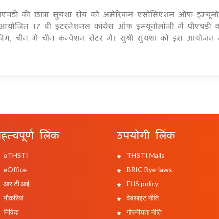
 पीएचडी की छात्रा सुयशा रॉय को अमेरिकन एसोसिएशन ऑफ इम्यूनो
1
योजित 17 वीं इंटरनेशनल कांग्रेस ऑफ इम्यूनोलॉजी में पीएचडी क
िंग, चीन में चीन कन्वेंशन सेंटर में। सुश्री सुयशा को इस आयोजन म
हत्वपूर्ण लिंक
उपयोगी लिंक
eTHSTI
THSTI Mails
eOffice
BRIC Bye-laws
आर टी आई
EHS policy
नौकरियां
वेबसाइट नीति
निविदा
गोपनीयता नीति