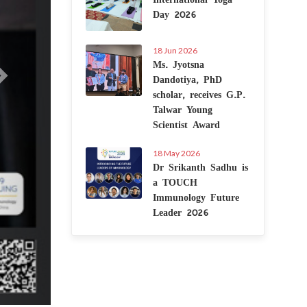
Day 2026
18 Jun 2026
Ms. Jyotsna
Dandotiya, PhD
scholar, receives G.P.
Talwar Young
Scientist Award
18 May 2026
Dr Srikanth Sadhu is
a TOUCH
Immunology Future
Leader 2026