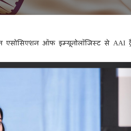
न एसोसिएशन ऑफ इम्यूनोलॉजिस्ट से AAI ट्