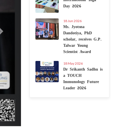
Day 2026
18 Jun 2026
Ms. Jyotsna
Dandotiya, PhD
scholar, receives G.P.
Talwar Young
Scientist Award
18 May 2026
Dr Srikanth Sadhu is
a TOUCH
Immunology Future
Leader 2026