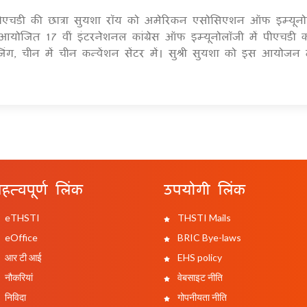
 पीएचडी की छात्रा सुयशा रॉय को अमेरिकन एसोसिएशन ऑफ इम्यूनो
1
योजित 17 वीं इंटरनेशनल कांग्रेस ऑफ इम्यूनोलॉजी में पीएचडी क
िंग, चीन में चीन कन्वेंशन सेंटर में। सुश्री सुयशा को इस आयोजन म
हत्वपूर्ण लिंक
उपयोगी लिंक
eTHSTI
THSTI Mails
eOffice
BRIC Bye-laws
आर टी आई
EHS policy
नौकरियां
वेबसाइट नीति
निविदा
गोपनीयता नीति