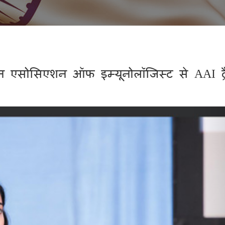
न एसोसिएशन ऑफ इम्यूनोलॉजिस्ट से AAI ट्