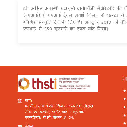
डॉ। अमित अवस्थी (इम्यूनो-बायोलॉजी लेबोरेटरी) की
(एएआई) से एएआई ट्रैवल अवार्ड मिला, जो 19-23 से आ
मौखिक प्रस्तुति देने के लिए है। अक्टूबर 2019 को बीज
एएआई से 950 यूएसडी का ट्रैवल ग्रांट मिला।
म
पता:
एनसीआर बायोटेक विज्ञान क्लस्टर, तीसरा
मील का पत्थर, फरीदाबाद - गुड़गांव
एक्सप्रेसवे, पीओ बॉक्स # 04,
ईमेल: