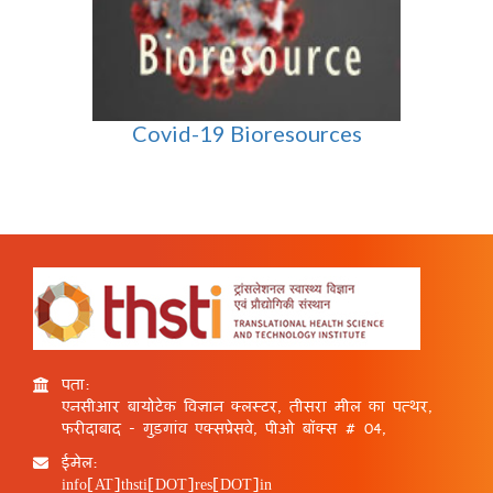
Covid-19 Bioresources
पता:
एनसीआर बायोटेक विज्ञान क्लस्टर, तीसरा मील का पत्थर,
फरीदाबाद - गुड़गांव एक्सप्रेसवे, पीओ बॉक्स # 04,
ईमेल:
info[AT]thsti[DOT]res[DOT]in