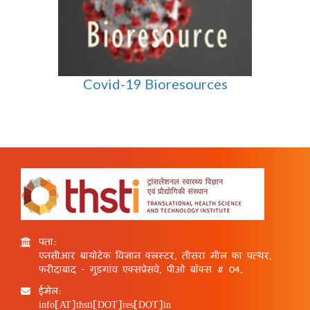
Covid-19 Bioresources
पता:
एनसीआर बायोटेक विज्ञान क्लस्टर, तीसरा मील का पत्थर,
फरीदाबाद - गुड़गांव एक्सप्रेसवे, पीओ बॉक्स # 04,
ईमेल:
info[AT]thsti[DOT]res[DOT]in