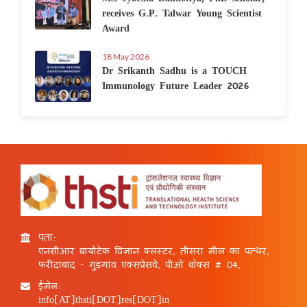
receives G.P. Talwar Young Scientist
Award
18 May 2026
Dr Srikanth Sadhu is a TOUCH
Immunology Future Leader 2026
पता:
एनसीआर बायोटेक विज्ञान क्लस्टर, तीसरा मील का पत्थर,
फरीदाबाद - गुड़गांव एक्सप्रेसवे, पीओ बॉक्स # 04,
ईमेल:
info[AT]thsti[DOT]res[DOT]in