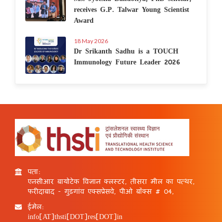
receives G.P. Talwar Young Scientist
Award
18 May 2026
Dr Srikanth Sadhu is a TOUCH
Immunology Future Leader 2026
पता:
एनसीआर बायोटेक विज्ञान क्लस्टर, तीसरा मील का पत्थर,
फरीदाबाद - गुड़गांव एक्सप्रेसवे, पीओ बॉक्स # 04,
ईमेल:
info[AT]thsti[DOT]res[DOT]in