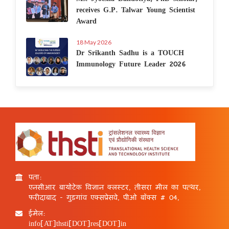
receives G.P. Talwar Young Scientist
Award
18 May 2026
Dr Srikanth Sadhu is a TOUCH
Immunology Future Leader 2026
पता:
एनसीआर बायोटेक विज्ञान क्लस्टर, तीसरा मील का पत्थर,
फरीदाबाद - गुड़गांव एक्सप्रेसवे, पीओ बॉक्स # 04,
ईमेल:
info[AT]thsti[DOT]res[DOT]in