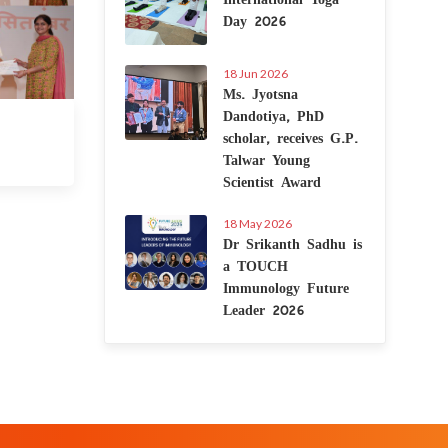
Day 2026
18 Jun 2026
Ms. Jyotsna
Dandotiya, PhD
 Sep 2021
scholar, receives G.P.
Talwar Young
Scientist Award
18 May 2026
Dr Srikanth Sadhu is
a TOUCH
Immunology Future
Leader 2026