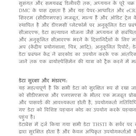
सुसंगत और समयबद्ध डिलीवरी तक, अध्ययन के पूरे चक्र के
DMC के पास दक्षता है और यह पेपर-आधारित और eCRF डेटा
सिस्टम (सीडीएमएस) मजबूत, मान्य हैं और ऑडिट ट्रेल के
स्थापित है और डीएमसी प्लेटफॉर्म पर अनुकूलित डेटा प्रब
सीआरएफ, डेटा सत्यापन योजना जैसे अध्ययन से संबंधित त
और अनुकूलित सीआरएफ भरने के दिशानिर्देशों के लिए मा
अप (केंद्रीय प्रयोगशाला, चित्र, आदि); अनुकूलित रिपोर्ट; 
डेटा प्रबंधन केंद्र ने बारकोड का उपयोग करके एक आंतरिक
जाने तक एक बायोस्पेसिमेन की यात्रा को ट्रैक करने में 
डेटा सुरक्षा और भंडारण:
यह महत्वपूर्ण है कि सभी डेटा को सुरक्षित रूप से र
को सीडीएमएस और एलएमएस के भीतर एक मजबूत प्रोग्राम सुर
और पासवर्ड की आवश्यकता होती है, उपयोगकर्ता गतिविधि प
गए डेटा को विशिष्ट पहचान कोड का उपयोग करके पहचाना 
पहुंच है।
डेटाबेस में दर्ज किया गया सभी डेटा THSTI के सर्वर प
द्वारा सुरक्षित होता है और केवल अधिकृत उपयोगकर्ताओं क