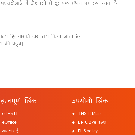
टीएचएसटीआई में डीएमसी से दूर एक स्थान पर रखा जाता है।
न्य हितधारकों द्वारा तय किया जाता है;
ा की पहुंच।
हत्वपूर्ण लिंक
उपयोगी लिंक
eTHSTI
THSTI Mails
eOffice
BRIC Bye-laws
आर टी आई
EHS policy