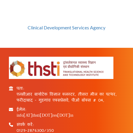
Clinical Development Services Agency
पता:
एनसीआर बायोटेक विज्ञान क्लस्टर, तीसरा मील का पत्थर,
फरीदाबाद - गुड़गांव एक्सप्रेसवे, पीओ बॉक्स # 04,
ईमेल:
info[AT]thsti[DOT]res[DOT]in
संपर्क करें:
0129-2876300/350