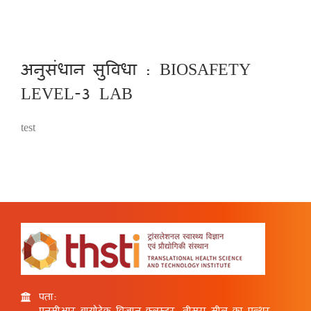
अनुसंधान सुविधा : BIOSAFETY
LEVEL-3 LAB
test
पता:
एनसीआर बायोटेक विज्ञान क्लस्टर, तीसरा मील का पत्थर,