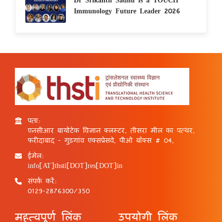
Immunology Future Leader 2026
पता:
एनसीआर बायोटेक विज्ञान क्लस्टर, तीसरा मील का पत्थर,
फरीदाबाद - गुड़गांव एक्सप्रेसवे, पीओ बॉक्स # 04,
ईमेल:
info[AT]thsti[DOT]res[DOT]in
संपर्क करें:
0129-2876300/350
महत्वपूर्ण लिंक
उपयोगी लिंक