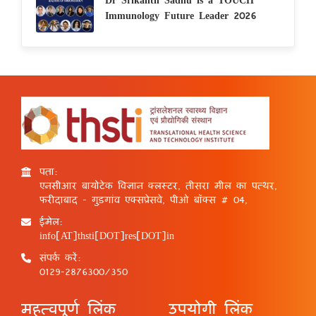
Immunology Future Leader 2026
पता:
एनसीआर बायोटेक विज्ञान क्लस्टर, तीसरा मील का पत्थर,
फरीदाबाद - गुड़गांव एक्सप्रेसवे, पीओ बॉक्स # 04,
ईमेल:
info[AT]thsti[DOT]res[DOT]in
संपर्क करें:
0129-2876300/350
महत्वपूर्ण लिंक
उपयोगी लिंक