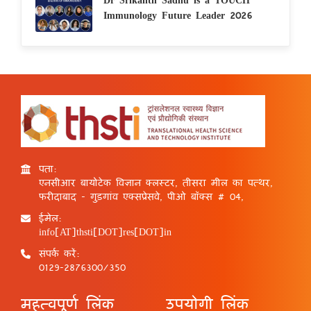
Immunology Future Leader 2026
पता:
एनसीआर बायोटेक विज्ञान क्लस्टर, तीसरा मील का पत्थर,
फरीदाबाद - गुड़गांव एक्सप्रेसवे, पीओ बॉक्स # 04,
ईमेल:
info[AT]thsti[DOT]res[DOT]in
संपर्क करें:
0129-2876300/350
महत्वपूर्ण लिंक
उपयोगी लिंक