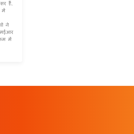
सर हैं,
में
ं ने
ईएमईआर
रम में