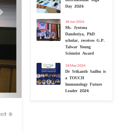
Day 2026
18 Jun 2026
Ms. Jyotsna
Dandotiya, PhD
scholar, receives G.P.
Talwar Young
Scientist Award
18 May 2026
Dr Srikanth Sadhu is
a TOUCH
Immunology Future
Leader 2026
6 Jul 2020
रने के