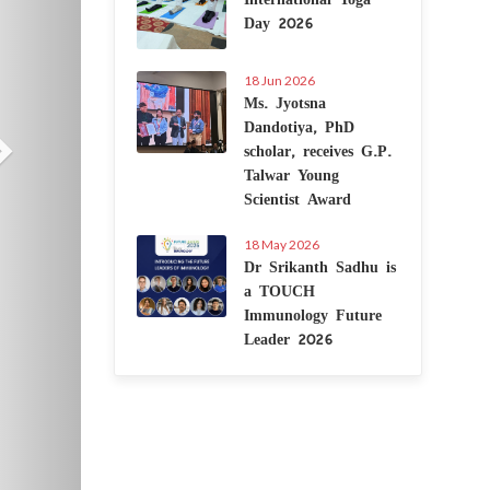
Day 2026
18 Jun 2026
Ms. Jyotsna
Dandotiya, PhD
scholar, receives G.P.
Talwar Young
Scientist Award
18 May 2026
Dr Srikanth Sadhu is
a TOUCH
Immunology Future
Leader 2026