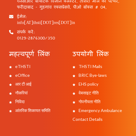
एनसीआर बायोटेक विज्ञान क्लस्टर, तीसरा मील का पत्थर,
फरीदाबाद - गुड़गांव एक्सप्रेसवे, पीओ बॉक्स # 04,
ईमेल:
info[AT]thsti[DOT]res[DOT]in
संपर्क करें:
0129-2876300/350
महत्वपूर्ण लिंक
उपयोगी लिंक
eTHSTI
THSTI Mails
eOffice
BRIC Bye-laws
आर टी आई
EHS policy
नौकरियां
वेबसाइट नीति
निविदा
गोपनीयता नीति
आंतरिक शिकायत समिति
Emergency Ambulance
Contact Details