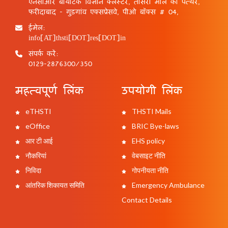
एनसीआर बायोटेक विज्ञान क्लस्टर, तीसरा मील का पत्थर,
फरीदाबाद - गुड़गांव एक्सप्रेसवे, पीओ बॉक्स # 04,
ईमेल:
info[AT]thsti[DOT]res[DOT]in
संपर्क करें:
0129-2876300/350
महत्वपूर्ण लिंक
उपयोगी लिंक
eTHSTI
THSTI Mails
eOffice
BRIC Bye-laws
आर टी आई
EHS policy
नौकरियां
वेबसाइट नीति
निविदा
गोपनीयता नीति
आंतरिक शिकायत समिति
Emergency Ambulance
Contact Details