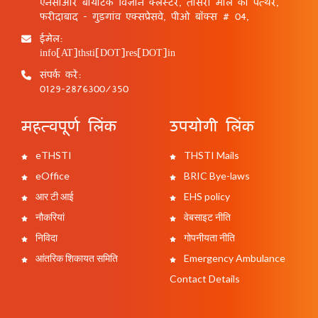
एनसीआर बायोटेक विज्ञान क्लस्टर, तीसरा मील का पत्थर,
फरीदाबाद - गुड़गांव एक्सप्रेसवे, पीओ बॉक्स # 04,
ईमेल:
info[AT]thsti[DOT]res[DOT]in
संपर्क करें:
0129-2876300/350
महत्वपूर्ण लिंक
उपयोगी लिंक
eTHSTI
THSTI Mails
eOffice
BRIC Bye-laws
आर टी आई
EHS policy
नौकरियां
वेबसाइट नीति
निविदा
गोपनीयता नीति
आंतरिक शिकायत समिति
Emergency Ambulance
Contact Details