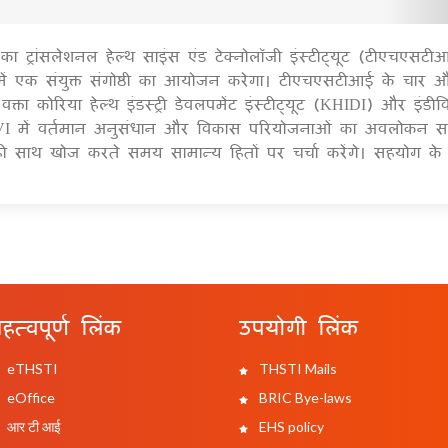
 ट्रांसलेशनल हेल्थ साइंस एंड टेक्नोलॉजी इंस्टीट्यूट (टीएचएसट
1
ें एक संयुक्त संगोष्ठी का आयोजन करेगा। टीएचएसटीआई के चार 
ा कोरिया हेल्थ इंडस्ट्री डेवलपमेंट इंस्टीट्यूट (KHIDI) और इंडीव
 IVI में वर्तमान अनुसंधान और विकास परियोजनाओं का अवलोकन स
थ ही साथ खोज करते समय सामान्य हितों पर चर्चा करेंगे। सहयोग क
हत्वपूर्ण लिंक
उपयोगी लिंक
eTHSTI
THSTI Mails
eOffice
BRIC Bye-laws
आर टी आई
EHS policy