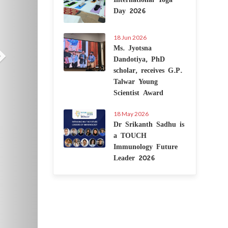
Day 2026
18 Jun 2026
Ms. Jyotsna
Dandotiya, PhD
scholar, receives G.P.
Talwar Young
Scientist Award
18 May 2026
Dr Srikanth Sadhu is
a TOUCH
Immunology Future
Leader 2026