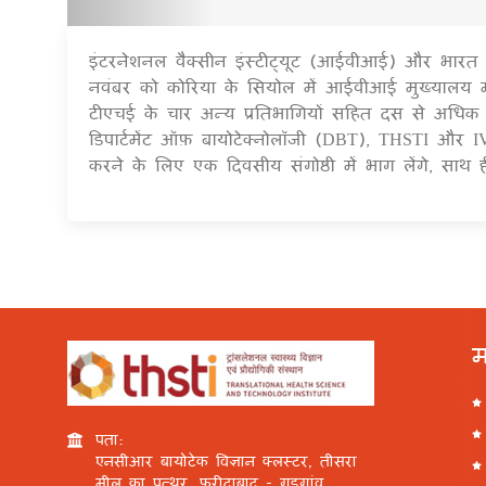
इंटरनेशनल वैक्सीन इंस्टीट्यूट (आईवीआई) और भारत का
नवंबर को कोरिया के सियोल में आईवीआई मुख्यालय म
टीएचई के चार अन्य प्रतिभागियों सहित दस से अधिक वक्त
डिपार्टमेंट ऑफ़ बायोटेक्नोलॉजी (DBT), THSTI और
करने के लिए एक दिवसीय संगोष्ठी में भाग लेंगे, सा
म
पता:
एनसीआर बायोटेक विज्ञान क्लस्टर, तीसरा
मील का पत्थर, फरीदाबाद - गुड़गांव