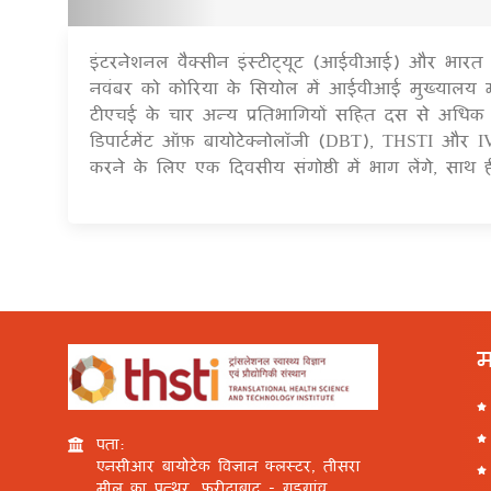
इंटरनेशनल वैक्सीन इंस्टीट्यूट (आईवीआई) और भारत का
नवंबर को कोरिया के सियोल में आईवीआई मुख्यालय म
टीएचई के चार अन्य प्रतिभागियों सहित दस से अधिक वक्त
डिपार्टमेंट ऑफ़ बायोटेक्नोलॉजी (DBT), THSTI और
करने के लिए एक दिवसीय संगोष्ठी में भाग लेंगे, सा
म
पता:
एनसीआर बायोटेक विज्ञान क्लस्टर, तीसरा
मील का पत्थर, फरीदाबाद - गुड़गांव