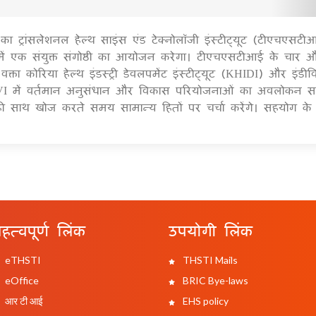
 ट्रांसलेशनल हेल्थ साइंस एंड टेक्नोलॉजी इंस्टीट्यूट (टीएचएसट
1
ें एक संयुक्त संगोष्ठी का आयोजन करेगा। टीएचएसटीआई के चार 
ा कोरिया हेल्थ इंडस्ट्री डेवलपमेंट इंस्टीट्यूट (KHIDI) और इंडीव
 IVI में वर्तमान अनुसंधान और विकास परियोजनाओं का अवलोकन स
थ ही साथ खोज करते समय सामान्य हितों पर चर्चा करेंगे। सहयोग क
हत्वपूर्ण लिंक
उपयोगी लिंक
eTHSTI
THSTI Mails
eOffice
BRIC Bye-laws
आर टी आई
EHS policy