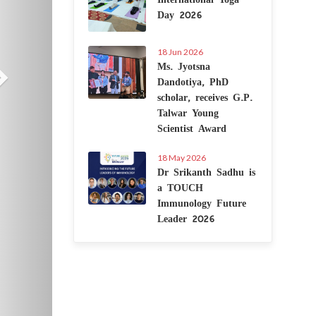
Day 2026
18 Jun 2026
Ms. Jyotsna
Dandotiya, PhD
scholar, receives G.P.
Talwar Young
Scientist Award
18 May 2026
Dr Srikanth Sadhu is
a TOUCH
Immunology Future
Leader 2026