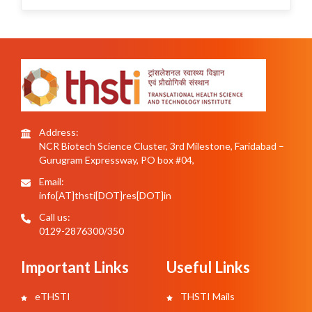
Address:
NCR Biotech Science Cluster, 3rd Milestone, Faridabad –
Gurugram Expressway, PO box #04,
Email:
info[AT]thsti[DOT]res[DOT]in
Call us:
0129-2876300/350
Important Links
Useful Links
eTHSTI
THSTI Mails