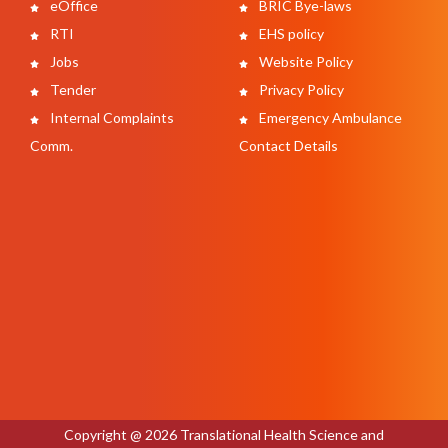
eOffice
BRIC Bye-laws
RTI
EHS policy
Jobs
Website Policy
Tender
Privacy Policy
Internal Complaints
Emergency Ambulance
Comm.
Contact Details
Copyright @ 2026 Translational Health Science and