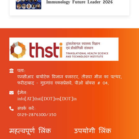
Immunology Future Leader 2026
पता:
एनसीआर बायोटेक विज्ञान क्लस्टर, तीसरा मील का पत्थर,
फरीदाबाद - गुड़गांव एक्सप्रेसवे, पीओ बॉक्स # 04,
ईमेल:
info[AT]thsti[DOT]res[DOT]in
संपर्क करें:
0129-2876300/350
महत्वपूर्ण लिंक
उपयोगी लिंक