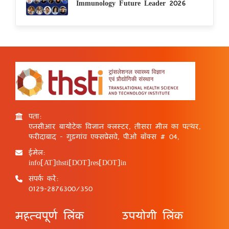
Immunology Future Leader 2026
पता:
एनसीआर बायोटेक विज्ञान क्लस्टर, तीसरा मील का पत्थर,
फरीदाबाद - गुड़गांव एक्सप्रेसवे, पीओ बॉक्स # 04,
ईमेल:
info[AT]thsti[DOT]res[DOT]in
संपर्क करें:
0129-2876300/350
महत्वपूर्ण लिंक
उपयोगी लिंक