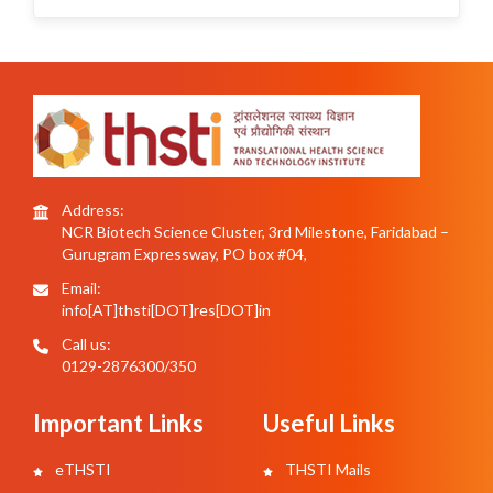
Address:
NCR Biotech Science Cluster, 3rd Milestone, Faridabad –
Gurugram Expressway, PO box #04,
Email:
info[AT]thsti[DOT]res[DOT]in
Call us:
0129-2876300/350
Important Links
Useful Links
eTHSTI
THSTI Mails