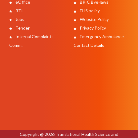
eOffice
BRIC Bye-laws
RTI
EHS policy
Jobs
Website Policy
Tender
Privacy Policy
Internal Complaints
Emergency Ambulance
Comm.
Contact Details
Copyright @ 2026 Translational Health Science and