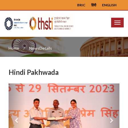
BRIC
हिंदी
ENGLISH
Menu
Home
NewsDetails
Hindi Pakhwada
Previous
Next