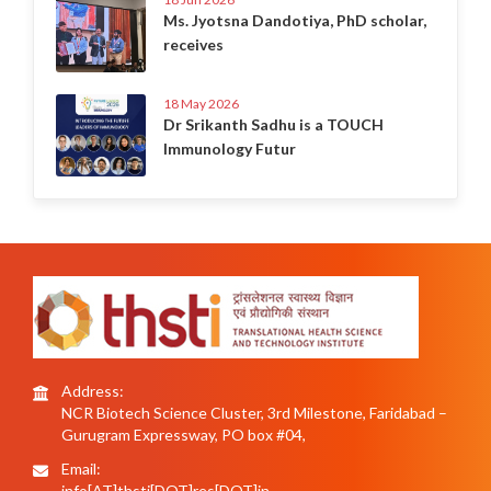
Ms. Jyotsna Dandotiya, PhD scholar,
receives
18 May 2026
Dr Srikanth Sadhu is a TOUCH
Immunology Futur
Address:
NCR Biotech Science Cluster, 3rd Milestone, Faridabad –
Gurugram Expressway, PO box #04,
Email:
info[AT]thsti[DOT]res[DOT]in