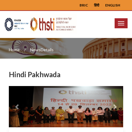
BRIC
हिंदी
ENGLISH
Menu
Home
NewsDetails
Hindi Pakhwada
Previous
Next