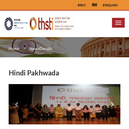
BRIC
हिंदी
ENGLISH
Menu
Home
NewsDetails
Hindi Pakhwada
Previous
Next