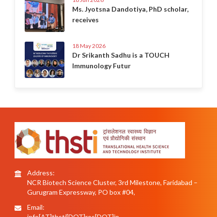
Ms. Jyotsna Dandotiya, PhD scholar,
receives
18 May 2026
Dr Srikanth Sadhu is a TOUCH
Immunology Futur
Address:
NCR Biotech Science Cluster, 3rd Milestone, Faridabad –
Gurugram Expressway, PO box #04,
Email:
info[AT]thsti[DOT]res[DOT]in