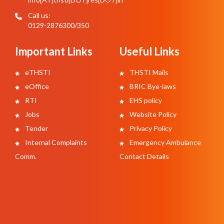
Call us:
0129-2876300/350
Important Links
Useful Links
eTHSTI
THSTI Mails
eOffice
BRIC Bye-laws
RTI
EHS policy
Jobs
Website Policy
Tender
Privacy Policy
Internal Complaints
Emergency Ambulance
Comm.
Contact Details