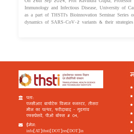
On 26th Sep 2024, Prof Ravindra Gupta, Professor of
Immunology and Infectious Disease, University of Cam
as a part of THSTI's Bioinnovation Seminar Series o
dynamics of SARS-CoV-2 variants & their strategie
म
पता:
एनसीआर बायोटेक विज्ञान क्लस्टर, तीसरा
मील का पत्थर, फरीदाबाद - गुड़गांव
एक्सप्रेसवे, पीओ बॉक्स # 04,
ईमेल:
info[AT]thsti[DOT]res[DOT]in