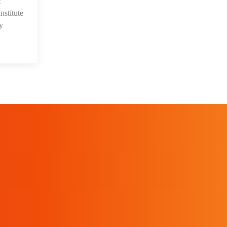
c
stitute
y