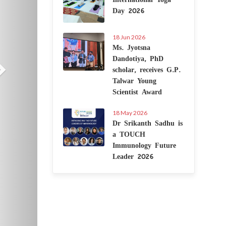
Day 2026
18 Jun 2026
Ms. Jyotsna
Dandotiya, PhD
scholar, receives G.P.
Talwar Young
Scientist Award
18 May 2026
Dr Srikanth Sadhu is
a TOUCH
Immunology Future
Leader 2026