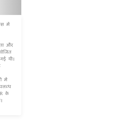
स में
7 Jul 2020
यता और
आयोजित
 गई थी।
ई
 में
पलब्ध
R के
ी।