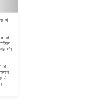
स में
7 Jul 2020
यता और
आयोजित
 गई थी।
ई
 में
पलब्ध
R के
ी।