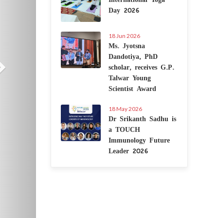
Day 2026
18 Jun 2026
Ms. Jyotsna
Dandotiya, PhD
scholar, receives G.P.
Talwar Young
Scientist Award
18 May 2026
Dr Srikanth Sadhu is
a TOUCH
Immunology Future
Leader 2026