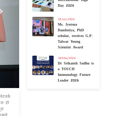
Day 2026
18 Jun 2026
Ms. Jyotsna
Dandotiya, PhD
scholar, receives G.P.
Talwar Young
Scientist Award
18 May 2026
Dr Srikanth Sadhu is
a TOUCH
Immunology Future
Leader 2026
ेटवर्क
7 Jul 2020
िल हो
ूल
मारे