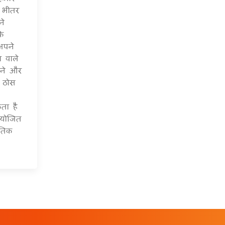
े भीतर
ने
के
अपने
ा वाले
करने और
ो ठोस
ता है
आयोजित
ृतिक