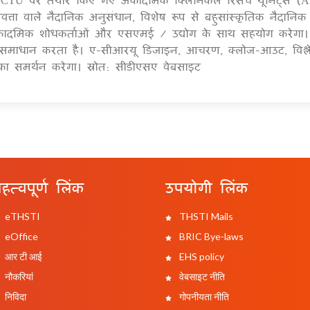
ता वाले नैदानिक अनुसंधान, विशेष रूप से बहुसांस्कृतिक नैदानिक
ए अकादमिक शोधकर्ताओं और एसएमई / उद्योग के साथ सहयोग करेगा
ं का समाधान करता है। ए-सीआरयू डिजाइन, आचरण, क्लोज-आउट, विश्
ा समर्थन करेगा। स्रोत: सीडीएसए वेबसाइट
हत्वपूर्ण लिंक
उपयोगी लिंक
eTHSTI
THSTI Mails
eOffice
BRIC Bye-laws
आर टी आई
EHS policy
नौकरियां
वेबसाइट नीति
निविदा
गोपनीयता नीति