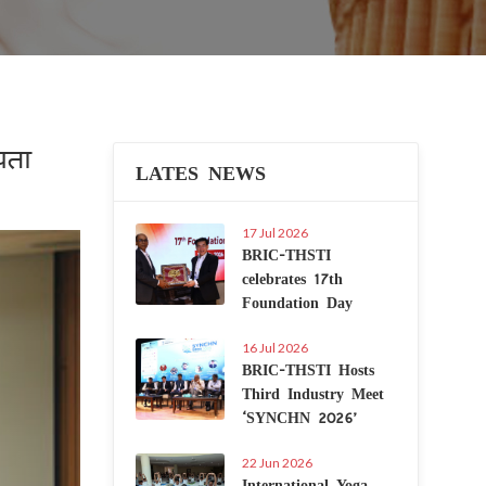
पता
LATES NEWS
17 Jul 2026
Next
BRIC-THSTI
celebrates 17th
Foundation Day
16 Jul 2026
BRIC-THSTI Hosts
Third Industry Meet
‘SYNCHN 2026’
22 Jun 2026
International Yoga