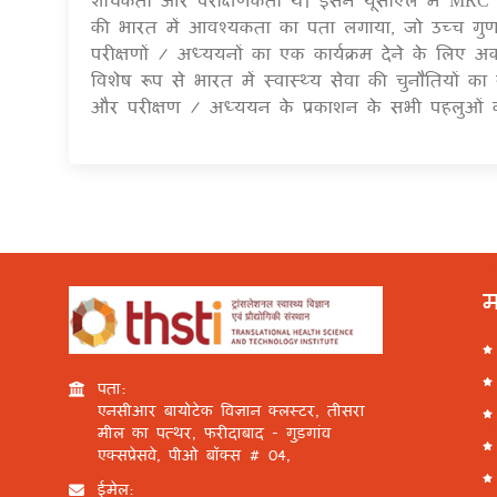
की भारत में आवश्यकता का पता लगाया, जो उच्च गुणवत्
परीक्षणों / अध्ययनों का एक कार्यक्रम देने के लि
विशेष रूप से भारत में स्वास्थ्य सेवा की चुनौतियो
और परीक्षण / अध्ययन के प्रकाशन के सभी पहलुओं क
म
पता:
एनसीआर बायोटेक विज्ञान क्लस्टर, तीसरा
मील का पत्थर, फरीदाबाद - गुड़गांव
एक्सप्रेसवे, पीओ बॉक्स # 04,
ईमेल: