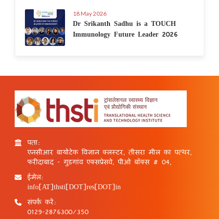
18 May 2026
Dr Srikanth Sadhu is a TOUCH
Immunology Future Leader 2026
पता:
एनसीआर बायोटेक विज्ञान क्लस्टर, तीसरा मील का पत्थर,
फरीदाबाद - गुड़गांव एक्सप्रेसवे, पीओ बॉक्स # 04,
ईमेल:
info[AT]thsti[DOT]res[DOT]in
संपर्क करें:
0129-2876300/350